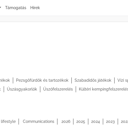
Támogatás
Hírek
ozékok
Pezsgőfürdők és tartozékok
Szabadidős játékok
Vízi 
k
Úszásgyakorlók
Úszófelszerelés
Kültéri kempingfelszerelé
lifestyle
Communications
2026
2025
2024
2023
202